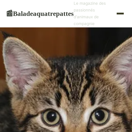
Le magazine des
passionnés
Baladeaquatrepattes
📰
d'animaux de
compagnie