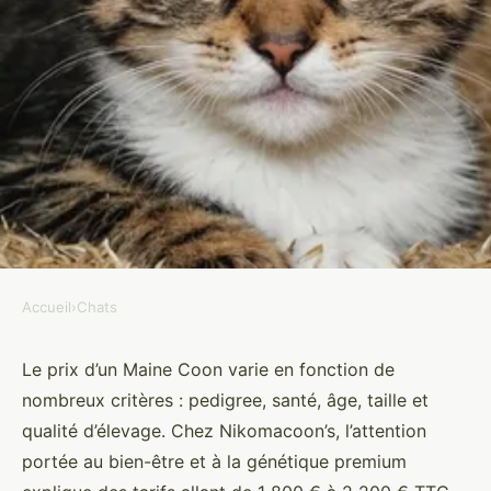
Accueil
›
Chats
CHATS
Prix maine coon : guide des
Le prix d’un Maine Coon varie en fonction de
nombreux critères : pedigree, santé, âge, taille et
tarifs pour l'adoption de chatons
qualité d’élevage. Chez Nikomacoon’s, l’attention
portée au bien-être et à la génétique premium
Noémie
•
31 juillet 2025
•
10 min de lecture