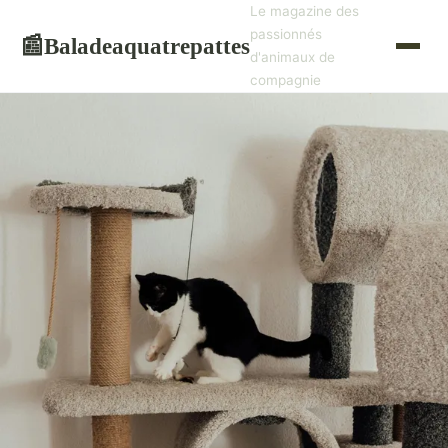
Le magazine des
passionnés
Baladeaquatrepattes
📰
d'animaux de
compagnie