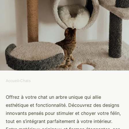
Accueil
›
Chats
CHATS
Arbre à chat original : design
Offrez à votre chat un arbre unique qui allie
esthétique et fonctionnalité. Découvrez des designs
créatif pour votre félin
innovants pensés pour stimuler et choyer votre félin,
tout en s’intégrant parfaitement à votre intérieur.
Noémie
•
25 octobre 2025
•
9 min de lecture