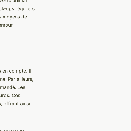
votre animal
ck-ups réguliers
es moyens de
 amour
s en compte. Il
e. Par ailleurs,
mmandé. Les
uros. Ces
 offrant ainsi