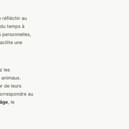
 réfléchir au
 du temps à
s personnelles,
acilite une
z les
s animaux.
r de leurs
correspondre au
'âge
, le