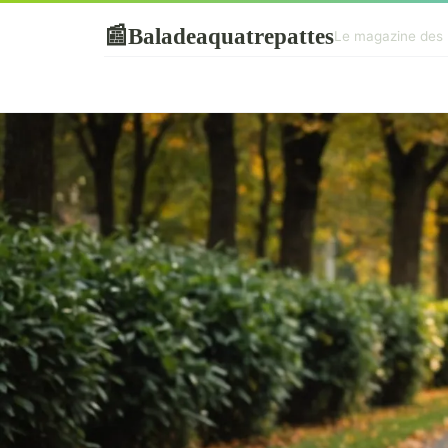
Baladeaquatrepattes
📰
Le magazine des 