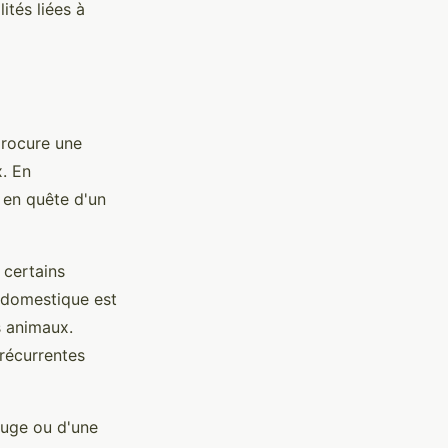
ités liées à
procure une
x. En
en quête d'un
 certains
t domestique est
s animaux.
 récurrentes
fuge ou d'une