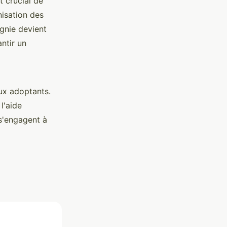
est crucial de
nisation des
gnie devient
antir un
ux adoptants.
l'aide
 s'engagent à