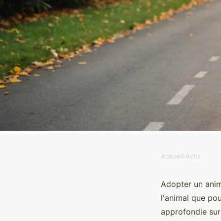
Accueil
›
Actu
ACTU
Adoption d'un animal
Adopter un anim
l'animal que po
guides et conseils pra
approfondie sur