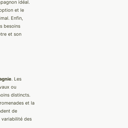
mpagnon idéal.
ption et le
imal. Enfin,
es besoins
tre et son
agnie
. Les
evaux ou
ins distincts.
promenades et la
ndent de
 variabilité des