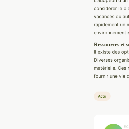
L'adoption d'u
considérer le bi
vacances ou au
rapidement un me
environnement
Ressources et 
Il existe des opt
Diverses organis
matérielle. Ces
fournir une vie 
Actu
EC