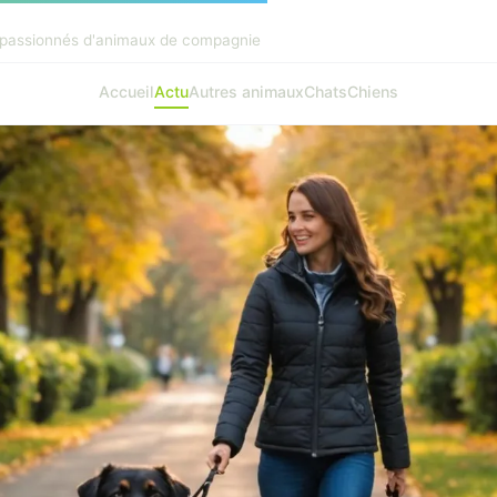
passionnés d'animaux de compagnie
Accueil
Actu
Autres animaux
Chats
Chiens