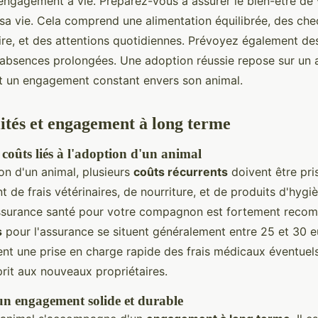
engagement à vie. Préparez-vous à assurer le bien-être de 
 sa vie. Cela comprend une alimentation équilibrée, des che
aire, et des attentions quotidiennes. Prévoyez également d
absences prolongées. Une adoption réussie repose sur un
et un engagement constant envers son animal.
ités et engagement à long terme
coûts liés à l'adoption d'un animal
on d'un animal, plusieurs
coûts récurrents
doivent être pri
 de frais vétérinaires, de nourriture, et de produits d'hygièn
assurance santé pour votre compagnon est fortement reco
s
pour l'assurance se situent généralement entre 25 et 30 e
nt une prise en charge rapide des frais médicaux éventuels,
sprit aux nouveaux propriétaires.
n engagement solide et durable