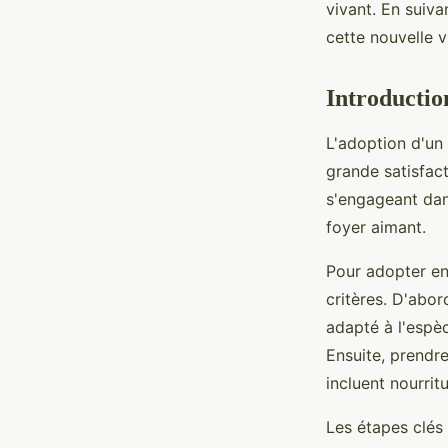
vivant. En suiva
cette nouvelle v
Noémie
•
28 février 2025
•
5 min de lecture
Introductio
L'adoption d'un
grande satisfac
s'engageant da
foyer aimant.
Pour adopter en 
critères. D'abor
adapté à l'espèc
Ensuite, prendre
incluent nourrit
Les étapes clés