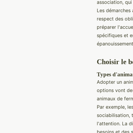
association, qu
Les démarches a
respect des oblig
préparer l'accu
spécifiques et 
épanouissement
Choisir le 
Types d'animau
Adopter un anim
options vont de
animaux de ferm
Par exemple, le
sociabilisation
l'attention. La 
besoins et des s