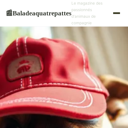
Le magazine des
passionnés
Baladeaquatrepattes
📰
d'animaux de
compagnie