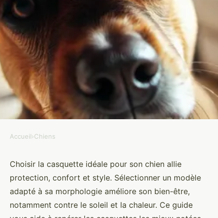
Accueil
›
Chiens
CHIENS
Les meilleures casquettes pour
Choisir la casquette idéale pour son chien allie
protection, confort et style. Sélectionner un modèle
chien : guide d'achat essentiel
adapté à sa morphologie améliore son bien-être,
notamment contre le soleil et la chaleur. Ce guide
Noémie
•
6 octobre 2025
•
7 min de lecture